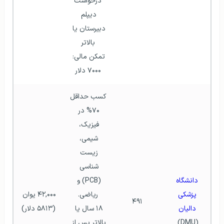
درخواست
دیپلم 
دبیرستان یا 
بالاتر
تمکن مالی: 
۷۰۰۰ دلار
کسب حداقل 
۷۰% در 
فیزیک، 
شیمی، 
زیست 
شناسی 
دانشگاه 
(PCB) و 
پزشکی 
ریاضی.
۴۲,۰۰۰ یوان 
۴۹۱
دالیان
۱۸ سال یا 
(۵۸۱۳ دلار)
(DMU)  
بالاتر پس از 