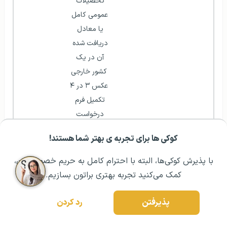
تحصیلات 
عمومی کامل 
یا معادل 
دریافت شده 
آن در یک 
کشور خارجی
عکس ۳ در ۴
تکمیل فرم 
درخواست 
ثبت‌نام
کوکی ها برای تجربه ی بهتر شما هستند!
مشــاوره اولیه رایگان:
۰۲۱ ۴۳۰۰۰ ۰۲۱
رزرو مشاوره تخصصی
شرایط اخذ پذیرش و تحصیل پزشکی بدون کنکور در دانشگاه اروپایی تفلیس
با پذیرش کوکی‌ها، البته با احترام کامل به حریم خصوصیتون،
گرجستان
کمک می‌کنید تجربه بهتری براتون بسازیم.
از آنجا که سیستم آموزش در این دانشگاه براساس
پذیرفتن
رد کردن
معاهده بولونیا
است. مدرک ارائه شده این دانشگاه