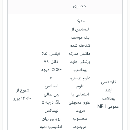
حضوری
مدرک 
لیسانس از 
یک موسسه 
شناخته شده 
داشتن مدرک 
آیلتس: ۶.۵
پزشکی، علوم 
تافل: ۷۹
بهداشتی، 
GCSE: درجه 
علوم زیستی، 
۵
کارشناسی 
علوم 
لیسانس 
ارشد 
شروع از 
اجتماعی یا 
بین‌المللی 
بهداشت 
۱۲,۰۶۰ یورو
علوم محیطی 
SL: درجه ۵
عمومی MPH
مزیت 
لیسانس 
محسوب 
اروپایی زبان 
می‌شود.
انگلیسی: نمره 