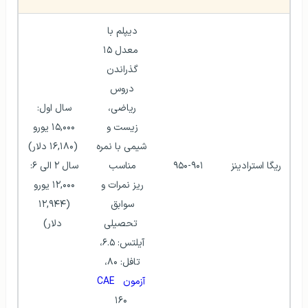
دیپلم با 
معدل ۱۵
گذراندن 
دروس 
ریاضی، 
سال اول: 
زیست و 
۱۵,۰۰۰ یورو 
شیمی با نمره 
(۱۶,۱۸۰ دلار)
ریگا استرادینز
۹۵۰-۹۰۱
مناسب 
سال ۲ الی ۶: 
ریز نمرات و 
۱۲,۰۰۰ یورو 
سوابق 
(۱۲,۹۴۴ 
تحصیلی
دلار)
آیلتس: ۶.۵، 
تافل: ۸۰، 
آزمون CAE
۱۶۰