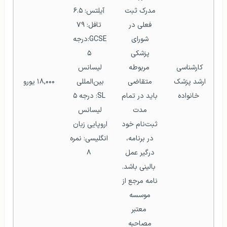
مدرک ثبت 
آیلتس: ۶.۵
فعلی در 
تافل: ۷۹
شورای 
GCSE:درجه 
پزشکی 
۵
کارشناسی 
مربوطه
لیسانس 
ارشد پزشک 
متقاضی 
بین‌المللی 
۱۸,۰۰۰ یورو
خانواده
باید در تمام 
SL: درجه ۵
مدت 
لیسانس 
ثبت‌نام خود 
اروپایی زبان 
در برنامه، 
انگلیسی: نمره 
درگیر عمل 
۸
بالینی باشد.
نامه مرجع از 
موسسه 
معتبر
مصاحبه 