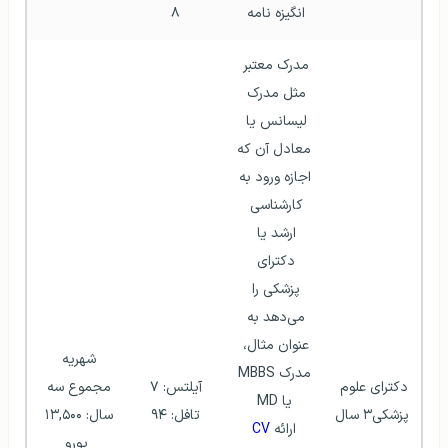
انگیزه نامه 
۸
مدرک معتبر 
مثل مدرک 
لیسانس یا 
معادل آن که 
اجازه ورود به 
کارشناسی 
ارشد یا 
دکترای 
پزشکی را 
می‌دهد به 
عنوان مثال، 
شهریه 
مدرک MBBS 
دکترای علوم 
آیلتس: ۷
مجموع سه 
یا MD
پزشکی۳ سال
تافل: ۹۴
سال: ۱۳,۵۰۰ 
ارائه
 CV
یورو