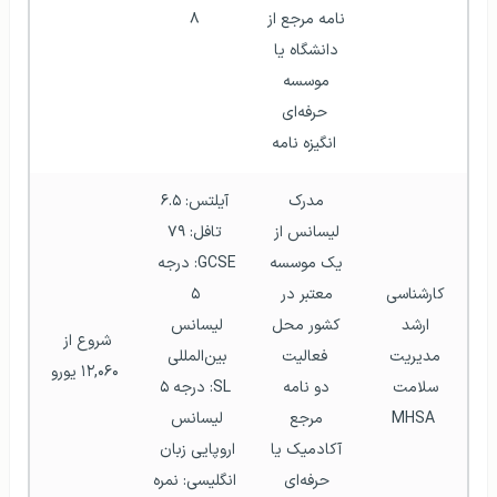
نامه مرجع از 
۸
دانشگاه یا 
موسسه 
حرفه‌ای
انگیزه نامه
مدرک 
آیلتس: ۶.۵
لیسانس از 
تافل: ۷۹
یک موسسه 
GCSE: درجه 
کارشناسی 
معتبر در 
۵
ارشد 
کشور محل 
لیسانس 
شروع از 
مدیریت 
فعالیت
بین‌المللی 
۱۲,۰۶۰ یورو
سلامت 
دو نامه 
SL: درجه ۵
MHSA
مرجع 
لیسانس 
آکادمیک یا 
اروپایی زبان 
حرفه‌ای 
انگلیسی: نمره 