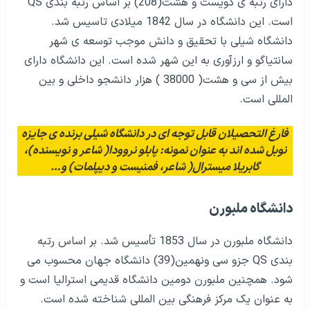
دارای رتبه ی دویست و هشت(208) بر اساس رتبه بندی QS
است. این دانشگاه در سال 1842 میلادی تاسیس شد.
دانشگاه شیلی با تحقیق و دانش موجب توسعه ی شهر
سانتیاگو و ارزآوری به این شهر شده است. این دانشگاه دارای
بیش از سی و هشت( 38000 ) هزار دانشجو داخلی و بین
المللی است.
فارغ التحصیلان قابل توجه ای در دانشگاه شیلی برنده ی جایزه
نوبل شده اند به عنوان نمونه: پابلو نروودا( شاعر و نویسنده)،
گابریلا میسترال( شاعر، فمنیست و دیپلمات) و…
دانشگاه ملبورن
دانشگاه ملبورن در سال 1853 تأسیس شد. بر اساس رتبه
بندی QS جزو سی ونهمین(39) دانشگاه جهان محسوب می
شود. همچنین ملبورن دومین دانشگاه قدیمی استرالیا است و
به عنوان یک مرکز فرهنگی بین المللی شناخته شده است.