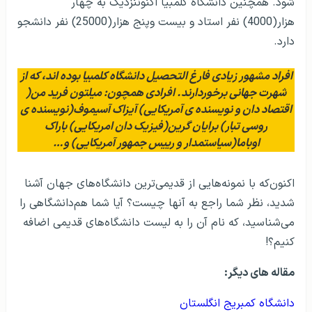
شود. همچنین دانشگاه کلمبیا اکنوننزدیک به چهار
هزار(4000) نفر استاد و بیست وپنج هزار(25000) نفر دانشجو
دارد.
افراد مشهور زیادی فارغ التحصیل دانشگاه کلمبیا بوده اند، که از
شهرت جهانی برخوردارند. افرادی همچون: میلتون فرید من(
اقتصاد دان و نویسنده ی آمریکایی) آیزاک آسیموف(نویسنده ی
روسی تبار) برایان گرین(فیزیک دان امریکایی) باراک
اوباما(سیاستمدار و رییس جمهور آمریکایی) و…
اکنون‌که با نمونه‌هایی از قدیمی‌ترین دانشگاه‌های جهان آشنا
شدید، نظر شما راجع به آنها چیست؟ آیا شما هم‌دانشگاهی را
می‌شناسید، که نام آن را به لیست دانشگاه‌های قدیمی اضافه
کنیم؟!
مقاله های دیگر:
دانشگاه کمبریج انگلستان