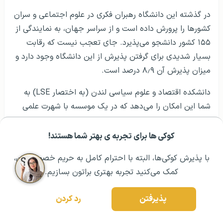
در گذشته این دانشگاه رهبران فکری در علوم اجتماعی و سران
کشورها را پرورش داده است و از سراسر جهان، به نمایندگی از
۱۵۵ کشور دانشجو می‌پذیرد. جای تعجب نیست که رقابت
بسیار شدیدی برای گرفتن پذیرش از این دانشگاه وجود دارد و
میزان پذیرش آن ۸٫۹ درصد است.
دانشکده اقتصاد و علوم سیاسی لندن (به اختصار LSE) به
شما این امکان را می‌دهد که در یک موسسه با شهرت علمی
جهانی، علوم اجتماعی را مطالعه کنید، در حالی که از امکانات
فرهنگی، اجتماعی و تفریحی یکی از بزرگ‌ترین پایتخت‌های
کوکی ها برای تجربه ی بهتر شما هستند!
مشــاوره اولیه رایگان:
۰۲۱ ۴۳۰۰۰ ۰۲۱
رزرو مشاوره تخصصی
جهان لذت می‌برید. این دانشکده ۴۰ برنامه کارشناسی و بیش
با پذیرش کوکی‌ها، البته با احترام کامل به حریم خصوصیتون،
از ۱۴۰ برنامه تحصیلات تکمیلی تدریس شده و تحقیقاتی را
کمک می‌کنید تجربه بهتری براتون بسازیم.
ارائه می‌دهد. مشخصات دانشگاهی (LSE) طیف وسیعی از
رشته‌های علوم اجتماعی را شامل می‌شود. از حسابداری گرفته
پذیرفتن
رد کردن
تا حقوق، مدیریت و سیاست اجتماعی.