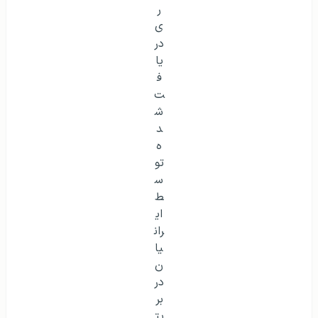
انواع ویزاهای کاری دریافت شده توسط ایرانیان در بریتانیا
فقط در ۳ عنوان شغلی
متقاضیانی که قصد کار در کشور انگلستان را دارند از چند
طریق می‌توانند اقدام کنند. روش اول داشتن یک
جاب آفر
از
کارفرمای انگلیسی و دریافت
ویزای tier 2 انگلستان
است. این
نوع ویزا برای کسانی است که یک کار ماهر (حداقل حقوق