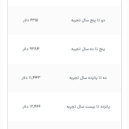
بیش‌از بیست سال تجربه
۱۳,۴۷۷ دلار
مقدار درآمد طراح گرافیک در انگلستان
افتتاح حساب بانکی در
مهاجرت به انگلستان
انگلستان
هزینه های زندگی در انگلستان
اطلاعات کلی درباره‌ اقامت در انگلستان
دانشجویان حین تحصیل در انگلستان تا ۲۰ ساعت در هفته
اجازه کار پاره وقت و در طول تابستان و تعطیلات کریسمس
اجازه کار تمام وقت دارند. پس از اتمام تحصیلات نیز با
دریافت ویزای Post Study Work Visa یا به‌اختصار ویزای