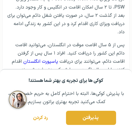
سوالات متداول
آیا امکان تحصیل رایگان در انگلستان وجود دارد؟
بهترین کشورها برای تحصیل در رشته طراحی
گرافیک کدام‌اند؟
کوکی ها برای تجربه ی بهتر شما هستند!
مشــاوره اولیه رایگان:
۰۲۱ ۴۳۰۰۰ ۰۲۱
رزرو مشاوره تخصصی
هزینه دریافت ویزای TIER 2 انگلستان چقدر است؟
با پذیرش کوکی‌ها، البته با احترام کامل به حریم خصوصیتون،
کمک می‌کنید تجربه بهتری براتون بسازیم.
آیا ویزای تلنت انگلستان قابل تمدید است؟
پذیرفتن
رد کردن