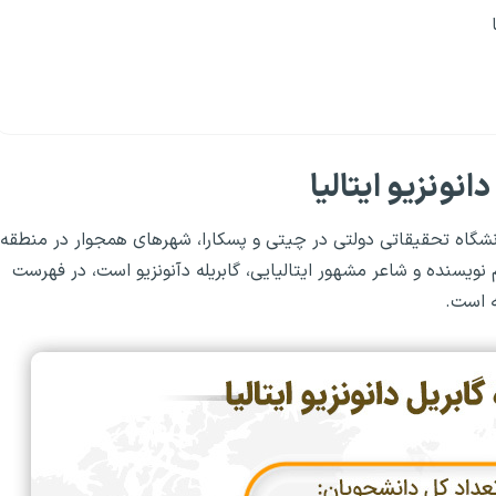
انونزیو ایتالیا
و ایتالیا در سال ۱۹۶۵ به‌عنوان یک دانشگاه تحقیقاتی دولتی در چیتی و پسکارا، شهرهای همجوار در منطقه
م نویسنده و شاعر مشهور ایتالیایی، گابریله دآنونزیو است، در فهرست‌
ه است.