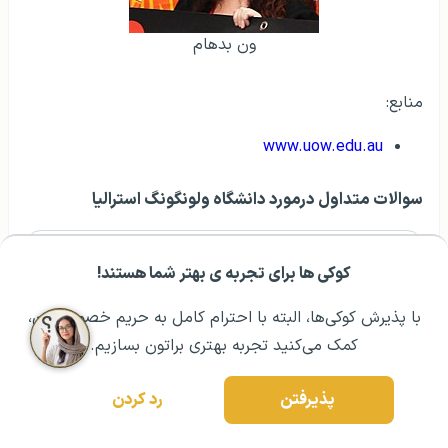
ون بدهام
منابع:
www.uow.edu.au
سوالات متداول درمورد دانشگاه ولونگونگ استرالیا
بیشترین رشد اشتغال در سال‌های اخیر مربوط به
کوکی ها برای تجربه ی بهتر شما هستند!
مشــاوره اولیه رایگان:
۰۲۱ ۴۳۰۰۰ ۰۲۱
رزرو مشاوره تخصصی
کدام فیلد رشته‌ای دانشگاه ولونگونگ استرالیا
می‌شود؟
با پذیرش کوکی‌ها، البته با احترام کامل به حریم خصوصیتون،
کمک می‌کنید تجربه بهتری براتون بسازیم.
ویزای تحصیلی استرالیا چه کلاسی دارد؟
پذیرفتن
رد کردن