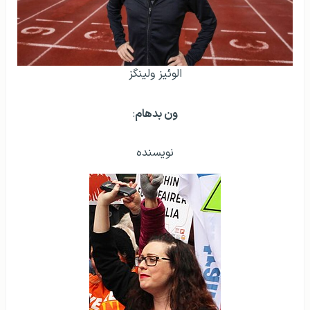
الوئیز ولینگز
ون بدهام
:
نویسنده