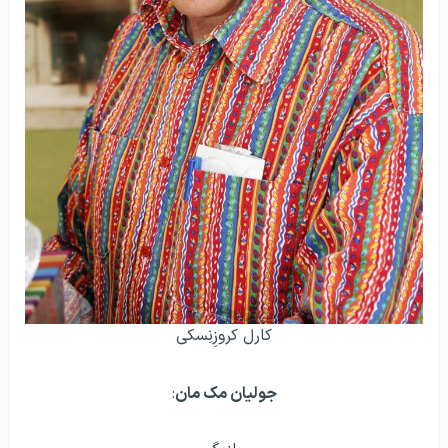
كارل کروزِنِسکی
جولیان مک مان
: