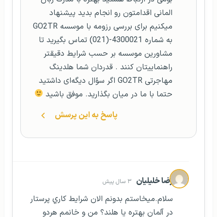
المانی اقدامتون رو انجام بدید پیشنهاد
میکنیم برای بررسی رزومه با موسسه GO2TR
به شماره 4300021-(021) تماس بگیرید تا
مشاورین موسسه بر حسب شرایط دقیقتر
راهنماییتان کنند . قدردان شما هلدینگ
مهاجرتی GO2TR اگر سؤال دیگه‌ای داشتید
حتما با ما در میان بگذارید. موفق باشید
پاسخ به این پرسش
رضا خليليان
۳ سال پیش
سلام.ميخاستم بدونم الان شرايط كاري پرستار
در آلمان بهتره يا هلند؟ من و خانمم هردو