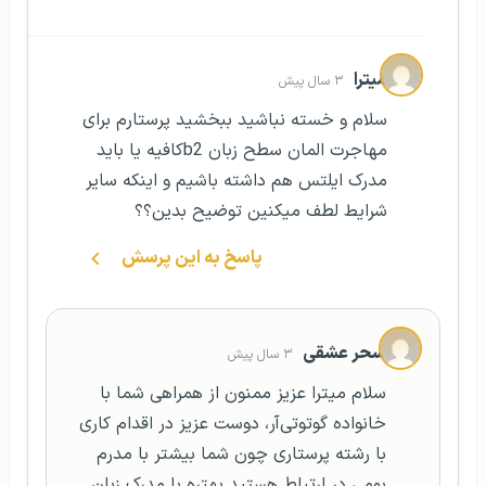
میترا
۳ سال پیش
سلام و خسته نباشید ببخشید پرستارم برای
مهاجرت المان سطح زبان b2کافیه یا باید
مدرک ایلتس هم داشته باشیم و اینکه سایر
شرایط لطف میکنین توضیح بدین؟؟
پاسخ به این پرسش
سحر عشقی
۳ سال پیش
سلام میترا عزیز ممنون از همراهی شما با
خانواده گوتوتی‌آر، دوست عزیز ‌در اقدام کاری
با رشته پرستاری چون شما بیشتر با مدرم
بومی در ارتباط هستید بهتره با مدرک زبان