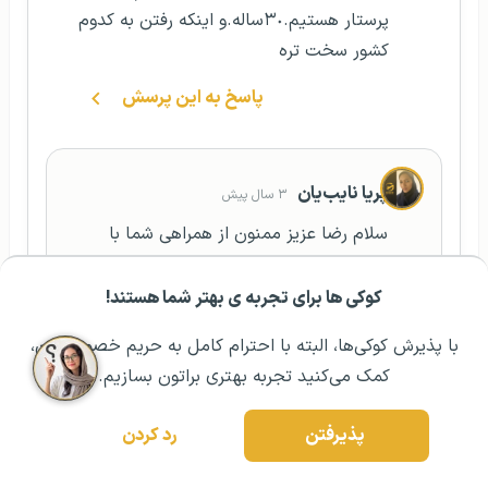
پرستار هستيم.٣٠ساله.و اينكه رفتن به كدوم
كشور سخت تره
پاسخ به این پرسش
پریا نایب‌یان
۳ سال پیش
سلام رضا عزیز ممنون از همراهی شما با
خونواده گوتوتی‌آر، دوست عزیز برای بررسی
شرایط خودتون میتوانید با همکاران ما تماس
کوکی ها برای تجربه ی بهتر شما هستند!
مشــاوره اولیه رایگان:
۰۲۱ ۴۳۰۰۰ ۰۲۱
رزرو مشاوره تخصصی
گرفته و شما را با مشاورین و وکلای موسسه در
با پذیرش کوکی‌ها، البته با احترام کامل به حریم خصوصیتون،
ارتباط خواهند گذاشت. اگر سؤال دیگه‌ای
کمک می‌کنید تجربه بهتری براتون بسازیم.
داشتید حتما با ما در میان بگذارید. موفق
باشید
پذیرفتن
رد کردن
پاسخ به این پرسش