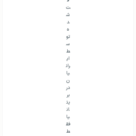
انواع ویزاهای کاری دریافت شده توسط ایرانیان در بریتانیا
فقط در ۳ عنوان شغلی
برای کار در کشور انگلستان از دو روش زیر می‌توانید اقدام
کنید:
داشتن یک
جاب آفر
از کارفرمای انگلیسی و
دریافت
ویزای tier 2 انگلستان
دریافت
ویزای TALENT انگلستان
ویزای tier 2 انگلستان برای کسانی است که یک کار (حداقل