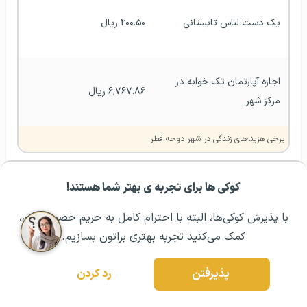
یک دست لباس تابستانی 
۲۰۰.۵۰ ريال
اجاره آپارتمان تک خوابه در 
۶,۷۶۷.۸۶ ريال
مرکز شهر
برخی هزینه‌های زندگی در شهر دوحه قطر
روش های استخدام در قطر
کوکی ها برای تجربه ی بهتر شما هستند!
مشــاوره اولیه رایگان:
۰۲۱ ۴۳۰۰۰ ۰۲۱
رزرو مشاوره تخصصی
با پذیرش کوکی‌ها، البته با احترام کامل به حریم خصوصیتون،
تاریخچه شهر دوحه قطر
کمک می‌کنید تجربه بهتری براتون بسازیم.
شهر دوحه بزرگترین شهر کشور قطر و همچنین پایتخت این
کشور است. این شهر در سواحل خلیج فارس قرار دارد و
پذیرفتن
رد کردن
جمعیت آن طبق آخرین سرشماری‌ها حدود ۲٬۳۸۲٬۰۰۰ نفر