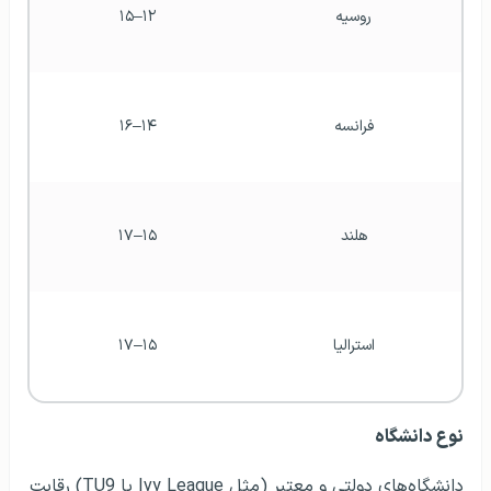
روسیه
۱۲–۱۵
فرانسه
۱۴–۱۶
هلند
۱۵–۱۷
استرالیا
۱۵–۱۷
نوع دانشگاه
دانشگاه‌های دولتی و معتبر (مثل Ivy League یا TU9) رقابت