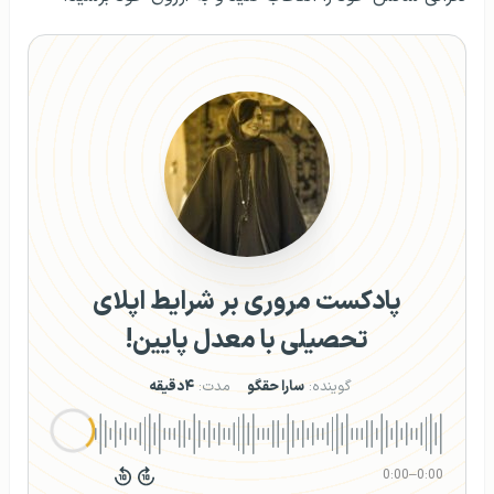
پادکست مروری بر شرایط اپلای
تحصیلی با معدل پایین!
گوینده:
سارا حقگو
مدت:
۴دقیقه
0:00
–
0:00