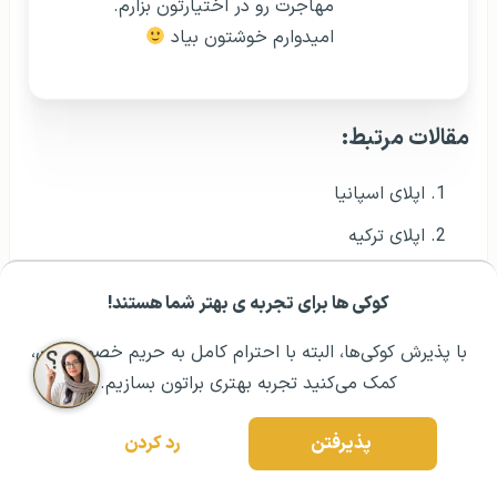
مهاجرت رو در اختیارتون بزارم.
امیدوارم خوشتون بیاد
مقالات مرتبط:
اپلای اسپانیا
اپلای ترکیه
اپلای روسیه
کوکی ها برای تجربه ی بهتر شما هستند!
مشــاوره اولیه رایگان:
۰۲۱ ۴۳۰۰۰ ۰۲۱
رزرو مشاوره تخصصی
اپلای مجارستان
با پذیرش کوکی‌ها، البته با احترام کامل به حریم خصوصیتون،
اپلای انگلستان
کمک می‌کنید تجربه بهتری براتون بسازیم.
اپلای و اخذ پذیرش تحصیلی سوئیس
پذیرفتن
رد کردن
اپلای سلف فاند
اپلای استرالیا