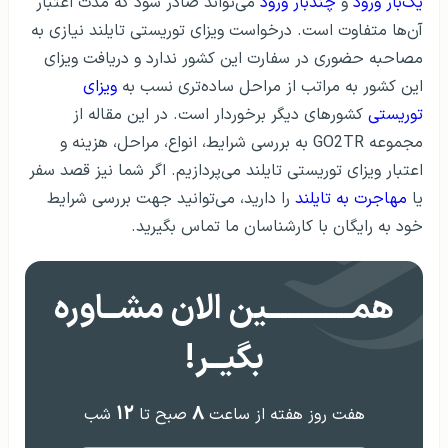
یک‌بار ورود
و
چندبار ورود
می‌تواند صادر شود که مدت اعتبار
آن‌ها متفاوت است. درخواست ویزای توریستی تایلند نیازی به
مصاحبه حضوری در سفارت این کشور ندارد و دریافت ویزای
این کشور به مراتب از مراحل ساده‌تری نسب به
ویزای
توریستی
کشورهای دیگر برخوردار است. در این مقاله از
مجموعه GO2TR به بررسی شرایط، انواع، مراحل، هزینه و
اعتبار ویزای توریستی تایلند می‌پردازیم. اگر شما نیز قصد سفر
یا
مهاجرت به تایلند
را دارید، می‌توانید جهت بررسی شرایط
خود به رایگان با کارشناسان ما تماس بگیرید.
همــــــــــــین الان مشــاوره
بگیــر!
۱۲
۸
هفت روز هفته از ساعت
صبح تا
شب