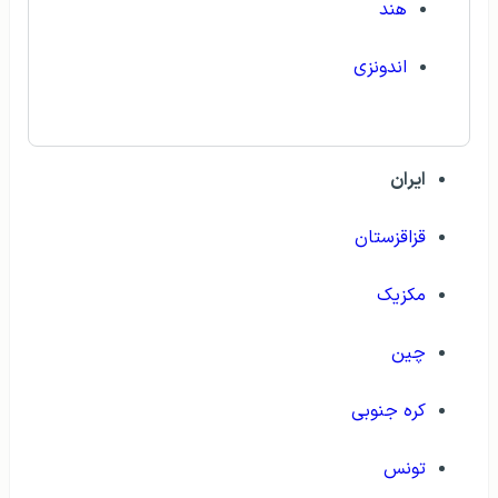
هند
اندونزی
ایران
قزاقزستان
مکزیک
چین
کره جنوبی
تونس