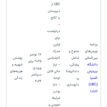
UBC از 
دبیرستان 
یا کالج
– 
درخواست 
برای 
برنامه 
اولین 
بورس‌های 
متنوع و 
مدرک 
۱۷ نوامبر 
بین‌المللی 
شامل 
کارشناسی
پوشش 
۲۰۲۵ برای 
دانشگاه 
پزشکی، 
– نیاز 
شهریه و 
ورودی 
بریتیش 
دندانپزشک
مالی قابل 
هزینه‌های 
سپتامبر 
کلمبیا 
ی، 
توجه
زندگی 
۲۰۲۶
(UBC) 
داروسازی 
– دارا 
کانادا
بودن 
شرایط 
عمومی و 