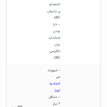
اختصاص
ی پذیرش 
UBC
– دارا 
بودن 
استاندارد 
زبان 
انگلیسی 
UBC
– شهروند 
غیر 
اتحادیه 
اروپا
– حداقل 
۲ ترم 