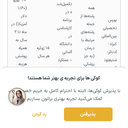
۹۹۲ یورو 
تکمیل‌شد
همه 
(۱,۱۶۰ 
ه در 
رشته‌ها از 
دلار 
بورس 
برنامه 
جمله 
آمریکا) در 
تحصیلی 
کارشناسی 
رشته‌های 
ماه تا ۲ 
بین‌المللی 
در 
مرتبط با 
سال به 
کنراد-
دانشگاه 
درمان 
۱۵ ژوئیه 
همراه 
آدنائر-
آلمانی
(به جز 
هر سال
پوشش 
شتیفتون
– عملکرد 
پزشکی، 
هزینه 
گ 
تحصیلی 
دندانپزشک
بیمه 
(KAS) 
بالاتر از 
کوکی ها برای تجربه ی بهتر شما هستند!
مشــاوره اولیه رایگان:
۰۲۱ ۴۳۰۰۰ ۰۲۱
رزرو مشاوره تخصصی
ی) مثلاً 
درمانی، 
آلمان
متوسط
پرستاری، 
کمک‌هزین
با پذیرش کوکی‌ها، البته با احترام کامل به حریم خصوصیتون،
– تعهد 
داروسازی
ه خانواده 
کمک می‌کنید تجربه بهتری براتون بسازیم.
به 
یا کودک
دموکراسی 
پذیرفتن
رد کردن
و حقوق 
بشر